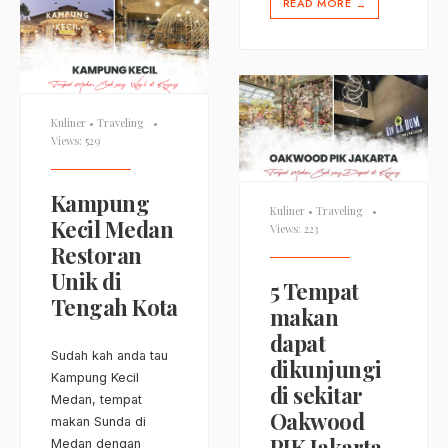
READ MORE
→
Kuliner
•
Traveling
•
Views: 529
Kampung
Kuliner
•
Traveling
•
Kecil Medan
Views: 223
Restoran
Unik di
5 Tempat
Tengah Kota
makan
dapat
Sudah kah anda tau
dikunjungi
Kampung Kecil
di sekitar
Medan, tempat
Oakwood
makan Sunda di
PIK Jakarta
Medan dengan