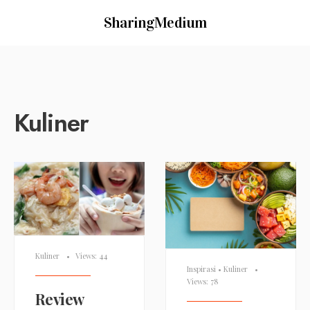
SharingMedium
Kuliner
Kuliner
•
Views: 44
Inspirasi
•
Kuliner
•
Views: 78
Review